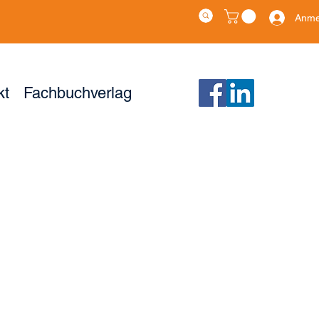
Anme
kt
Fachbuchverlag