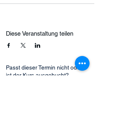
Diese Veranstaltung teilen
Passt dieser Termin nicht oder
ist der Kurs ausgebucht?
Tragen Sie sich unverbindlich in
unsere Interessenten- und Warteliste
ein. Wir informieren Sie über frei
werdende Plätze und neue
Kurstermine.
Zur Warteliste anmelden