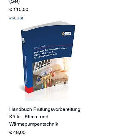
(Set)
Preis
€ 110,00
inkl. USt
Handbuch Prüfungsvorbereitung
Kälte-, Klima- und
Wärmepumpentechnik
Preis
€ 48,00