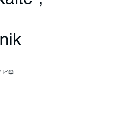
nik
? 📈📖