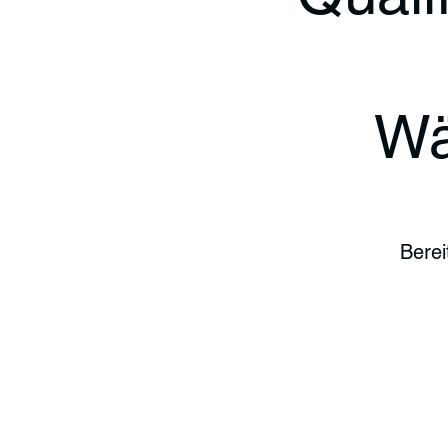
Wä
Berei