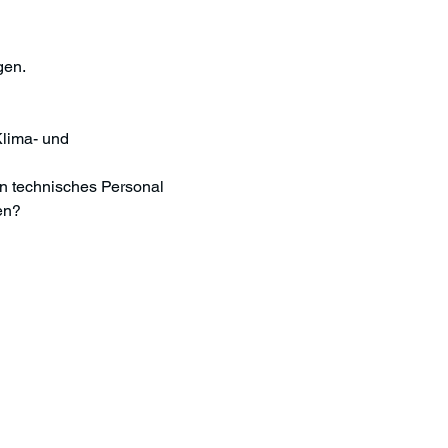
gen.
lima- und 
n technisches Personal 
en?