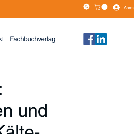
Anme
kt
Fachbuchverlag
:
en und
Kälte-,