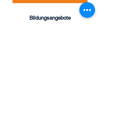
Bildungsangebote
Kursprogramm
Video-Lernplattform
Firmenschulungen
Lehrlingstrainings
Online-Gruppen
Über uns
Aktuelles
Organisation
Expertenteam
Referenzen