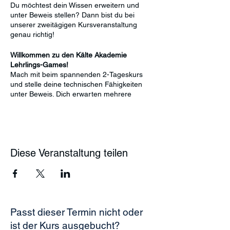
Du möchtest dein Wissen erweitern und
unter Beweis stellen? Dann bist du bei
unserer zweitägigen Kursveranstaltung
genau richtig!
Willkommen zu den Kälte Akademie
Lehrlings-Games!
Mach mit beim spannenden 2-Tageskurs
und stelle deine technischen Fähigkeiten
unter Beweis. Dich erwarten mehrere
herausfordernde Aufgaben, bei denen du
zeigen kannst, was in dir steckt!
Deine Challenges:
Diese Veranstaltung teilen
Biege- und Bördel-übung:
Biege ein
Kupferrohr nach Maß und fertige eine
perfekte Verbindung an.
Inbetriebnahme einer Kälteanlage:
Sauge eine Kälteanlage ab, führe
eine Druckprüfung durch, evakuiere
Passt dieser Termin nicht oder
und befülle die Anlage wieder.
Messprotokoll anfertigen:
Vermesse
ist der Kurs ausgebucht?