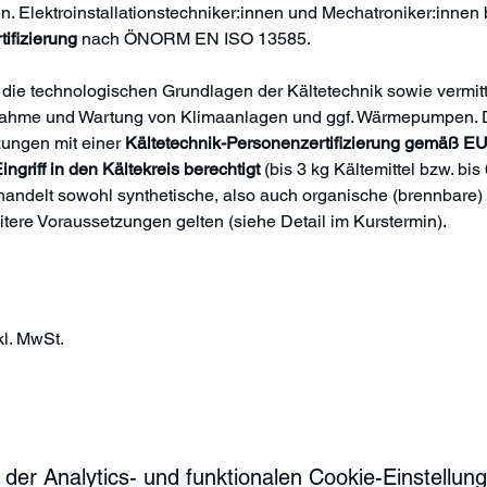
 Elektroinstallationstechniker:innen und Mechatroniker:innen b
tifizierung
 nach ÖNORM EN ISO 13585. 
t die technologischen Grundlagen der Kältetechnik sowie vermitte
nahme und Wartung von Klimaanlagen und ggf. Wärmepumpen. Di
zungen mit einer 
Kältetechnik-Personenzertifizierung gemäß 
ingriff in den Kältekreis berechtigt 
(bis 3 kg Kältemittel bzw. bis
handelt sowohl synthetische, also auch organische (brennbare) K
itere Voraussetzungen gelten (siehe Detail im Kurstermin).
l. MwSt. 
r Analytics- und funktionalen Cookie-Einstellunge