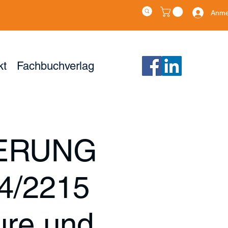
Anme
kt
Fachbuchverlag
IERUNG
4/2215
ure und