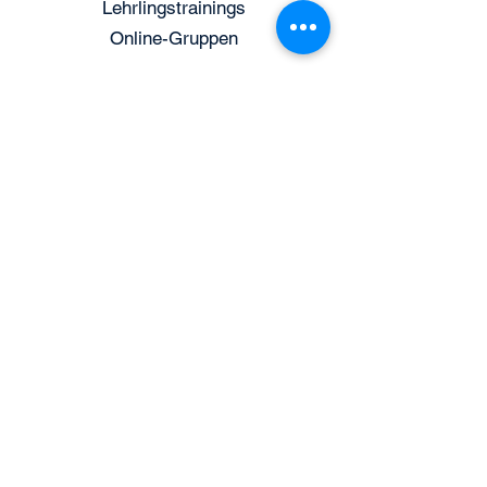
Lehrlingstrainings
Online-Gruppen
Über uns
Aktuelles
Organisation
Expertenteam
Referenzen
Kontakt
Nachrichtenformular
Standort in Mödling
Fachbuchverlag
Fachausbildung Kältetechnik