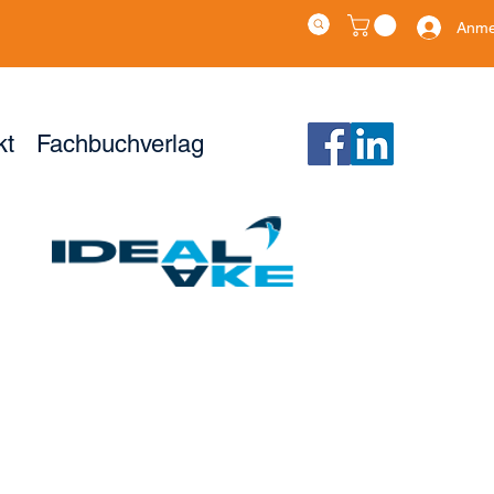
Anme
kt
Fachbuchverlag