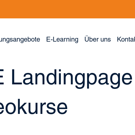
dungsangebote
E-Learning
Über uns
Konta
 Landingpage
eokurse