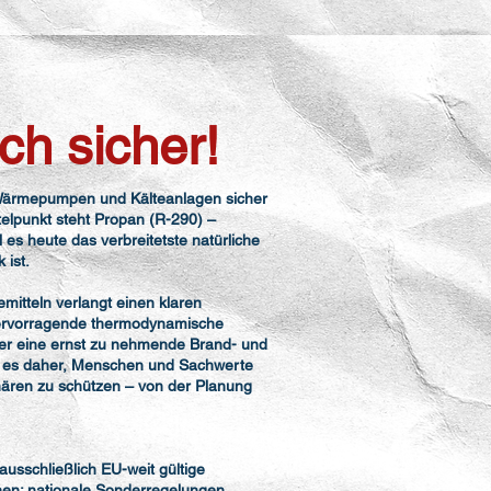
ch sicher!
, Wärmepumpen und Kälteanlagen sicher
telpunkt steht Propan (R-290) –
l es heute das verbreitetste natürliche
 ist.
emitteln verlangt einen klaren
hervorragende thermodynamische
aber eine ernst zu nehmende Brand- und
ist es daher, Menschen und Sachwerte
hären zu schützen – von der Planung
usschließlich EU-weit gültige
hen; nationale Sonderregelungen