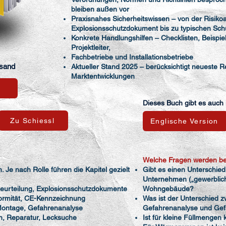
bleiben außen vor
Praxisnahes Sicherheitswissen – von der Risiko
Explosionsschutzdokument bis zu typischen Sc
Konkrete Handlungshilfen – Checklisten, Beispiele
Projektleiter,
Fachbetriebe und Installationsbetriebe
rsand
Aktueller Stand 2025 – berücksichtigt neueste
Marktentwicklungen
Dieses Buch gibt es auch 
Zu Schiessl
Englische Version
Welche Fragen werden be
en. Je nach Rolle führen die Kapitel gezielt
Gibt es einen Unterschi
Unternehmen („gewerblic
beurteilung, Explosionsschutzdokumente
Wohngebäude?
nformität, CE-Kennzeichnung
Was ist der Unterschied z
– Montage, Gefahrenanalyse
Gefahrenanalyse und Gef
on, Reparatur, Lecksuche
Ist für kleine Füllmengen