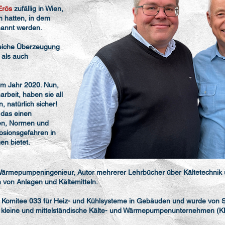
Erös
zufällig in Wien,
 hatten, in dem
enannt werden.
 gleiche Überzeugung
 als auch
im Jahr 2020. Nun,
rbeit, haben sie all
, natürlich sicher!
das einen
ten, Normen und
osionsgefahren in
n bietet.
 Wärmepumpeningenieur, Autor mehrerer Lehrbücher über Kältetechnik 
n von Anlagen und Kältemitteln.
e Komitee 033 für Heiz- und Kühlsysteme in Gebäuden und wurde von S
um kleine und mittelständische Kälte- und Wärmepumpenunternehmen (K