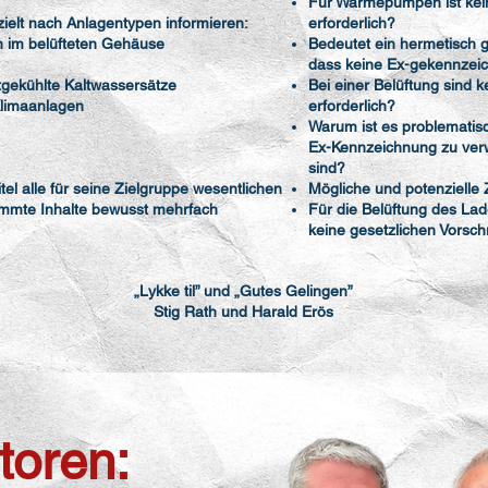
Für Wärmepumpen ist kei
zielt nach Anlagentypen informieren:
erforderlich?
im belüfteten Gehäuse
Bedeutet ein hermetisch g
dass keine Ex-gekennzeic
gekühlte Kaltwassersätze
Bei einer Belüftung sind
Klimaanlagen
erforderlich?
Warum ist es problematis
Ex-Kennzeichnung zu verw
sind?
tel alle für seine Zielgruppe wesentlichen
Mögliche und potenzielle
immte Inhalte bewusst mehrfach
Für die Belüftung des La
keine gesetzlichen Vorschr
„Lykke til” und „Gutes Gelingen”
Stig Rath und Harald Erös
toren: