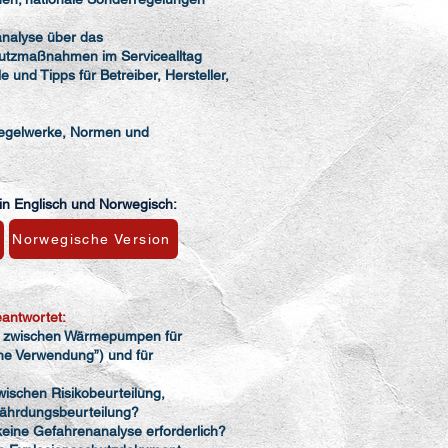
analyse über das
hutzmaßnahmen im Servicealltag
 und Tipps für Betreiber, Hersteller,
 Regelwerke, Normen und
in Englisch und Norwegisch:
Norwegische Version
antwortet:
ed zwischen Wärmepumpen für
he Verwendung”) und für
wischen Risikobeurteilung,
ährdungsbeurteilung?
 keine Gefahrenanalyse erforderlich?