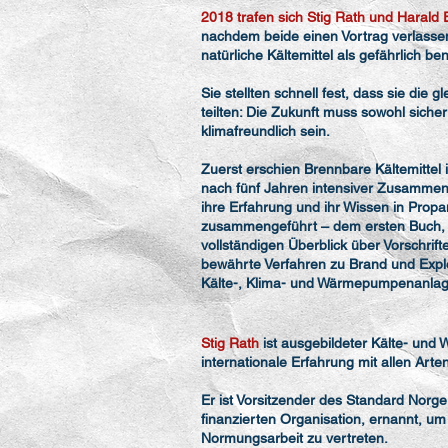
2018 trafen sich Stig Rath und Harald 
nachdem beide einen Vortrag verlassen
natürliche Kältemittel als gefährlich b
Sie stellten schnell fest, dass sie die
teilten: Die Zukunft muss sowohl sicher
klimafreundlich sein.
Zuerst erschien Brennbare Kältemittel 
nach fünf Jahren intensiver Zusammena
ihre Erfahrung und ihr Wissen in Propan
zusammengeführt – dem ersten Buch, 
vollständigen Überblick über Vorschrif
bewährte Verfahren zu Brand und Expl
Kälte-, Klima- und Wärmepumpenanlage
Stig Rath
ist ausgebildeter Kälte- und
internationale Erfahrung mit allen Arte
Er ist Vorsitzender des Standard Norg
finanzierten Organisation, ernannt, 
Normungsarbeit zu vertreten.