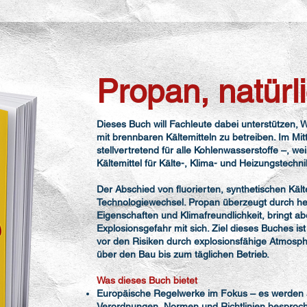
Propan, natürli
Dieses Buch will Fachleute dabei unterstützen
mit brennbaren Kältemitteln zu betreiben. Im Mit
stellvertretend für alle Kohlenwasserstoffe –, wei
Kältemittel für Kälte-, Klima- und Heizungstechnik
Der Abschied von fluorierten, synthetischen Kält
Technologiewechsel. Propan überzeugt durch 
Eigenschaften und Klimafreundlichkeit, bringt 
Explosionsgefahr mit sich. Ziel dieses Buches 
vor den Risiken durch explosionsfähige Atmosp
über den Bau bis zum täglichen Betrieb.
Was dieses Buch bietet
Europäische Regelwerke im Fokus – es werden a
Verordnungen, Normen und Richtlinien besproc